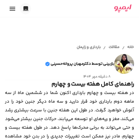
خدمات ایمپو
تاریک
بارداری
روشن
ابزارهای آنلاین
پریود و پیشگیری
خانه
مقالات
بارداری و زایمان
/
/
خودکار
اقدام به بارداری
محاسبه سن بارداری و تقویم بارداری
شیردهی
مجله سلامت
تست حاملگی آنلاین
همدلی
بازبینی توسط دکترمهبان پروانه‌حسینی
محاسبه آنلاین تخمک گذاری
اقدام به بارداری
محاسبه آنلاین سیکل قاعدگی
۸ دقیقه
.
مهر ۱۴۰۴
کلینیک سلامت
بارداری و زایمان
ابزار انتخاب اسم دختر
راهنمای کامل هفته بیست و چهارم
پیشگیری از بارداری
ابزار انتخاب اسم پسر
پریود و قاعدگی
در هفته بیست و چهارم بارداری اکنون شما در ششمین ماه از سه
تست ژنتیک قبل از بارداری
ایمپو آقایان
سکس‌تراپی
ماهه دوم بارداری خود قرار دارید و سه ماه دیگر جنین خود را در
روانشناسی
آغوش خواهید گرفت. در طول این هفته جنین با سرعت بیشتری رشد
سلامت بانوان
سلامت آقایان
می‌کند، مغز و ریه‌های او توسعه می‌یابند، حرکات جنین بیشتر می‌شود
همدلی و رابطه عاطفی
و حتی می‌تواند به برخی محرک‌ها پاسخ دهد. در طول هفته بیست و
بیماری‌ها
خودمراقبتی
چهارم، مادر نیز ممکن است تغییرات جدیدی را در بدن خود مشاهده