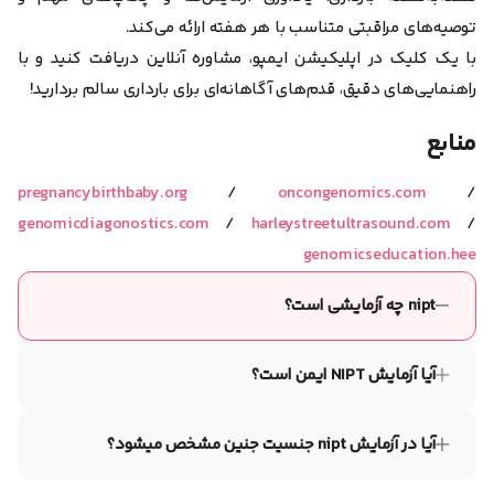
توصیه‌های مراقبتی متناسب با هر هفته ارائه می‌کند.
با یک کلیک در اپلیکیشن ایمپو، مشاوره آنلاین دریافت کنید و با
راهنمایی‌های دقیق، قدم‌های آگاهانه‌ای برای بارداری سالم بردارید!
منابع
pregnancybirthbaby.org
/
oncongenomics.com
/
genomicdiagonostics.com
/
harleystreetultrasound.com
/
genomicseducation.hee
nipt چه آزمایشی است؟
آزمایش nipt یا همان غربالگری غیر‌تهاجمی پیش از تولد، تستی است
که با تحلیل DNA جنینی در خون مادر، ناهنجاری‌های کروموزومی
آیا آزمایش NIPT ایمن است؟
مانند سندرم داون را با دقت بالایی غربالگری می‌کند.
NIPT بسیار ایمن است و تنها یک آزمایش خون ساده را شامل
می‌شود. این تست تقریباً هیچ خطر و عوارض جانبی برای مادر یا
آیا در آزمایش nipt جنسیت جنین مشخص میشود؟
جنین ندارد. البته NIPT برای بارداری با ۳ قلو یا بیشتر مناسب نیست.
بله. با استفاده از آزمایش nipt می‌توان سریع‌تر از روش‌های سنتی