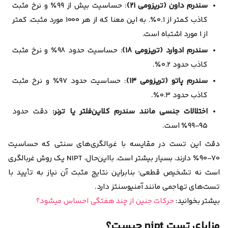
سندرم داون (تریزومی ۲۱)
: حساسیت بیش از ۹۹٪ و نرخ مثبت
کاذب کمتر از ۰.۱٪. به این معنا که از هر ۱۰۰۰ مورد مثبت، کمتر
از ۱ مورد اشتباه است.
سندرم ادوارد (تریزومی ۱۸)
: حساسیت حدود ۹۸٪ و نرخ مثبت
کاذب حدود ۰.۲٪.
سندرم پاتو (تریزومی ۱۳)
: حساسیت حدود ۹۷٪ و نرخ مثبت
کاذب حدود ۰.۳٪.
اختلالات جنسی مانند سندرم کلاین‌فلتر یا ترنر:
دقت حدود
۹۵-۹۹٪ است.
دقت این تست در مقایسه با غربالگری‌های سنتی که حساسیت
۷۰-۹۰٪ دارند، بسیار بیشتر است
. با‌این‌حال، NIPT یک روش غربالگری
است نه تشخیص قطعی؛ بنابراین
نتایج مثبت آن نیاز به تأیید با
تست‌های تهاجمی مانند آمنیوسنتز دارد.
بیشتر بخوانید:
حرکات جنین از چند هفتگی احساس میشود؟
مزایای تست nipt چیست؟