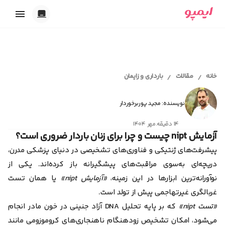
خدمات ایمپو
تاریک
بارداری
روشن
ابزارهای آنلاین
پریود و پیشگیری
خانه
مقالات
بارداری و زایمان
/
/
خودکار
اقدام به بارداری
محاسبه سن بارداری و تقویم بارداری
شیردهی
مجله سلامت
تست حاملگی آنلاین
همدلی
نویسنده: مجید پوربرخوردار
محاسبه آنلاین تخمک گذاری
اقدام به بارداری
محاسبه آنلاین سیکل قاعدگی
۱۴ دقیقه
.
مهر ۱۴۰۴
کلینیک سلامت
بارداری و زایمان
ابزار انتخاب اسم دختر
آزمایش nipt چیست و چرا برای زنان باردار ضروری است؟
پیشگیری از بارداری
ابزار انتخاب اسم پسر
پریود و قاعدگی
پیشرفت‌های ژنتیکی و فناوری‌های تشخیصی در دنیای پزشکی مدرن،
تست ژنتیک قبل از بارداری
ایمپو آقایان
سکس‌تراپی
دریچه‌ای به‌سوی مراقبت‌های پیشگیرانه باز کرده‌اند. یکی از
روانشناسی
نوآورانه‌ترین ابزارها در این زمینه،
«آزمایش nipt»
یا همان تست
سلامت بانوان
سلامت آقایان
غربالگری غیر‌تهاجمی پیش از تولد است.
همدلی و رابطه عاطفی
«تست nipt»
که بر پایه تحلیل DNA آزاد جنینی در خون مادر انجام
بیماری‌ها
خودمراقبتی
می‌شود، امکان تشخیص زودهنگام ناهنجاری‌های کروموزومی مانند