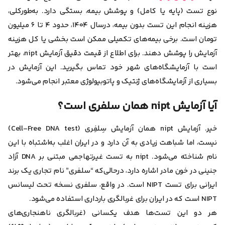
نوع تست (پایه یا کامل) و پوشش بیمه، بستگی دارد. به‌طور‌‌کلی،
هزینه انجام این تست بدون بیمه، درسال ۱۴۰۴،
حدود ۴ تا ۶ میلیون
تومان
است. برخی بیمه‌های تکمیلی ممکن است بخشی یا کل هزینه
آزمایش را پوشش دهند. برای اطلاع از قیمت دقیق آزمایش nipt، بهتر
است با آزمایشگاه‌های شهر خود تماس بگیرید.
این آزمایش در
بسیاری از آزمایشگاه‌های ژنتیک و پاتوبیولوژی معتبر انجام می‌شود.
آیا آزمایش nipt همان سلفری است؟
خیر. آزمایش nipt همان آزمایش سِلفِری (Cell-Free DNA test)
نیست، اما شباهت زیادی به آن دارد و در ایران اغلب به‌اشتباه با این
نام شناخته می‌شود.
nipt به تست غیر‌تهاجمی مبتنی بر DNA آزاد
جنینی در خون مادر اشاره دارد، در‌حالی‌که
“سلفری” نام تجاری یک برند
ایرانی برای تست NIPT است.
در واقع،
سلفری نسخه تحت لیسانس
NIPT است که در ایران برای غربالگری بارداری استفاده می‌شود.
هر دو این تست‌ها هدف یکسانی (غربالگری ناهنجاری‌های