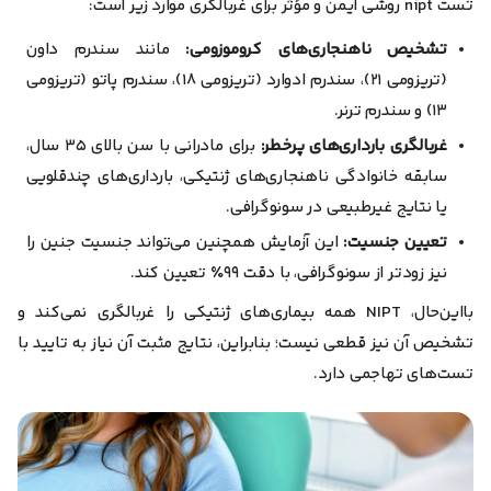
تست nipt روشی ایمن و مؤثر برای غربالگری موارد زیر است:
تشخیص ناهنجاری‌های کروموزومی:
مانند سندرم داون
(تریزومی ۲۱)، سندرم ادوارد (تریزومی ۱۸)، سندرم پاتو (تریزومی
۱۳) و سندرم ترنر.
غربالگری بارداری‌های پرخطر:
برای مادرانی با سن بالای ۳۵ سال،
سابقه خانوادگی ناهنجاری‌های ژنتیکی، بارداری‌های چند‌قلویی
یا نتایج غیرطبیعی در سونوگرافی.
تعیین جنسیت:
این آزمایش همچنین می‌تواند جنسیت جنین را
نیز زود‌تر از سونوگرافی، با دقت ۹۹٪ تعیین کند.
با‌‌این‌حال، NIPT همه بیماری‌های ژنتیکی را غربالگری نمی‌کند و
تشخیص آن نیز قطعی نیست؛ بنابراین، نتایج مثبت آن نیاز به تایید با
تست‌های تهاجمی دارد.