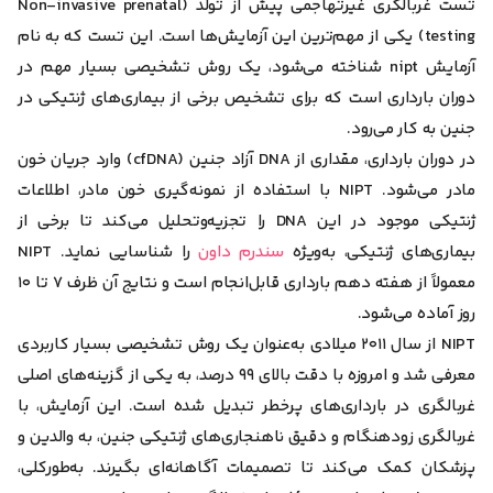
تست غربالگری غیر‌تهاجمی پیش از تولد (Non-invasive prenatal
testing) یکی از مهم‌ترین این آزمایش‌ها است. این تست که به نام
آزمایش nipt شناخته می‌شود،
یک روش تشخیصی بسیار مهم در
دوران بارداری است که برای تشخیص برخی از بیماری‌های ژنتیکی در
جنین به کار می‌رود.
در دوران بارداری، مقداری از DNA آزاد جنین (cfDNA) وارد جریان خون
مادر می‌شود.
NIPT با استفاده از نمونه‌گیری خون مادر، اطلاعات
ژنتیکی موجود در این DNA را تجزیه‌و‌تحلیل می‌کند تا برخی از
بیماری‌های ژنتیکی، به‌ویژه
سندرم داون
را شناسایی نماید.
NIPT
معمولاً از هفته دهم بارداری قابل‌انجام است و نتایج آن ظرف ۷ تا ۱۰
روز آماده می‌شود.
NIPT از سال ۲۰۱۱ میلادی به‌عنوان یک روش تشخیصی بسیار کاربردی
معرفی شد و امروزه با دقت بالای ۹۹ درصد، به یکی از گزینه‌های اصلی
غربالگری در بارداری‌های پرخطر تبدیل شده است. این آزمایش، با
غربالگری زودهنگام و دقیق ناهنجاری‌های ژنتیکی جنین، به والدین و
پزشکان کمک می‌کند تا تصمیمات آگاهانه‌ای بگیرند. به‌طور‌کلی،