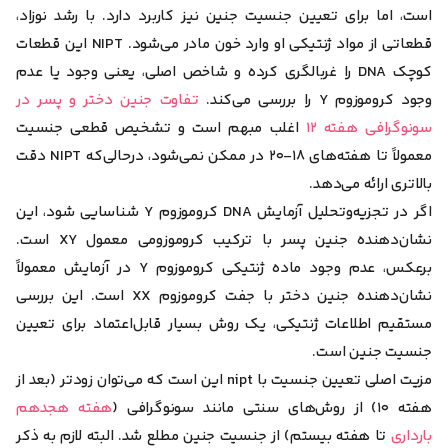
است، اما برای تعیین جنسیت جنین نیز کاربرد دارد. با رشد نوزاد،
قطعاتی از مواد ژنتیکی او وارد خون مادر می‌شود. NIPT این قطعات
کوچک DNA را غربالگری کرده و شاخص اصلی، یعنی
وجود یا عدم
وجود کروموزوم Y
را بررسی می‌کند.
تفاوت جنین دختر و پسر در
سونوگرافی هفته ۱۲
اغلب مبهم است و تشخیص قطعی جنسیت
معمولاً تا هفته‌های ۱۸-۲۰ در ممکن نمی‌شود، در‌حالی‌که NIPT دقت
بالاتری ارائه می‌دهد.
اگر در تجزیه‌و‌تحلیل آزمایش DNA کروموزوم Y شناسایی شود، این
نشان‌دهنده جنین پسر با ترکیب کروموزومی معمول XY است.
برعکس، عدم وجود ماده ژنتیکی کروموزوم Y در آزمایش معمولاً
نشان‌دهنده جنین دختر با جفت کروموزوم XX است. این بررسی
مستقیم اطلاعات ژنتیکی، یک روش بسیار قابل‌اعتماد برای تعیین
جنسیت جنین است.
مزیت اصلی تعیین جنسیت با nipt این است که می‌توان زود‌تر (بعد از
هفته ۱۰) از روش‌های سنتی مانند سونوگرافی (
هفته‌ هجدهم
بارداری
تا هفته بیستم) از جنسیت جنین مطلع شد. البته لازم به ذکر