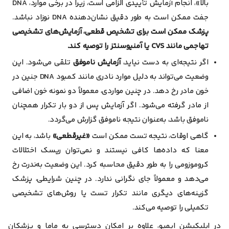
بالا»، انجام آزمایش تأییدی الزامی است، زیرا در برخی موارد، DNA
جفت ممکن است به طور دقیق نشان‌دهنده DNA نوزاد نباشد.
پزشک ممکن است برای تشخیص قطعی، آزمایش‌های تشخیصی
تهاجمی مانند CVS یا آمنیوسنتز را توصیه کند.
اگر نتیجه‌ای به دست نیاید،
آزمایش ناموفق
تلقی می‌شود. این
وضعیت می‌تواند به دلیل موارد نادری مانند کمبود DNA جنین در
خون مادر رخ دهد. در چنین مواردی، معمولاً دو نمونه خون اضافی
از مادر گرفته می‌شود. اگر آزمایش پس از دو بار تکرار همچنان
ناموفق باشد، به‌عنوان نتیجه ناموفق گزارش می‌گردد.
گاهی اوقات، نتیجه تست ممکن است
«غیرقطعی»
باشد، به این
معنا که داده‌ها کافی نیستند و نمی‌توان ریسک اختلالات
کروموزومی را به طور دقیق محاسبه کرد. این وضعیت به‌ندرت رخ
می‌دهد و معمولاً جای نگرانی ندارد. در چنین شرایطی، پزشک
گزینه‌های دیگری مانند تکرار تست یا روش‌های تشخیصی
تکمیلی را توصیه می‌کند.
در اپلیکیشن ایمپو، علاوه بر امکان دسترسی به ماما و پزشکان