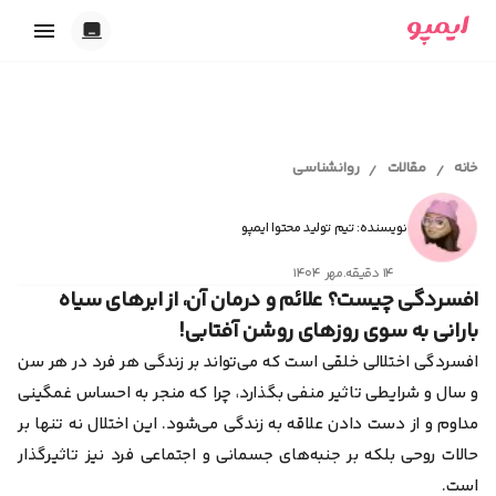
خدمات ایمپو
تاریک
بارداری
روشن
ابزارهای آنلاین
پریود و پیشگیری
خانه
مقالات
روانشناسی
/
/
خودکار
اقدام به بارداری
محاسبه سن بارداری و تقویم بارداری
شیردهی
مجله سلامت
تست حاملگی آنلاین
همدلی
نویسنده: تیم تولید محتوا ایمپو
محاسبه آنلاین تخمک گذاری
اقدام به بارداری
محاسبه آنلاین سیکل قاعدگی
۱۴ دقیقه
.
مهر ۱۴۰۴
کلینیک سلامت
بارداری و زایمان
ابزار انتخاب اسم دختر
افسردگی چیست؟ علائم و درمان آن، از ابرهای سیاه
پیشگیری از بارداری
ابزار انتخاب اسم پسر
بارانی به سوی روزهای روشن آفتابی!
پریود و قاعدگی
تست ژنتیک قبل از بارداری
ایمپو آقایان
سکس‌تراپی
افسردگی اختلالی خلقی است که می‌تواند بر زندگی هر فرد در هر سن
روانشناسی
و سال و شرایطی تاثیر منفی بگذارد، چرا که منجر به احساس غمگینی
سلامت بانوان
سلامت آقایان
مداوم و از دست دادن علاقه به زندگی می‌شود. این اختلال نه تنها بر
همدلی و رابطه عاطفی
حالات روحی بلکه بر جنبه‌های جسمانی و اجتماعی فرد نیز تاثیرگذار
بیماری‌ها
خودمراقبتی
است.