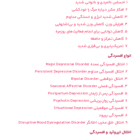
۱. احساس ناامیدی و ناتوانی شدید
۲. افکار مکرر درباره مرگ یا خودکشی
۳. کاهش شدید انرژی و خستگی مداوم
۴. افزایش وزن، کاهش وزن شدید و بی‌اشتهایی
۵. کاهش توانایی برای انجام فعالیت‌های روزمره
۶. کاهش تمرکز و حافظه
۷. تحریک‌پذیری و بی‌قراری شدید
انواع افسردگی
۱. اختلال افسردگی عمده Major Depressive Disorder
۲. اختلال افسردگی مداوم Persistent Depressive Disorder
۳. اختلال دوقطبی Bipolar Disorder
۴. افسردگی فصلی Seasonal Affective Disorder
۵. افسردگی پس از زایمان Postpartum Depression
۶. افسردگی روان‌پریشی Psychotic Depression
۷. افسردگی موقعیتی Situational Depression
۸. افسردگی پریود
۹. اختلال خلق مخرب اخلالگر Disruptive Mood Dysregulation Disorder
اختلال تیروئید و افسردگی