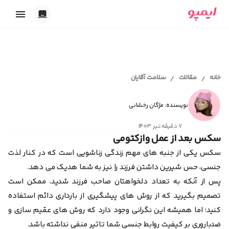
خدمات ایمپو
تاریک
بارداری
روشن
ابزارهای آنلاین
پریود و پیشگیری
خانه
مقالات
سلامت آقایان
/
/
خودکار
اقدام به بارداری
محاسبه سن بارداری و تقویم بارداری
شیردهی
مجله سلامت
تست حاملگی آنلاین
همدلی
نویسنده: مژگان رخشانی
محاسبه آنلاین تخمک گذاری
اقدام به بارداری
محاسبه آنلاین سیکل قاعدگی
۷ دقیقه
.
تیر ۱۴۰۳
کلینیک سلامت
بارداری و زایمان
ابزار انتخاب اسم دختر
سکس بعد از عمل وازکتومی
پیشگیری از بارداری
ابزار انتخاب اسم پسر
پریود و قاعدگی
سکس یکی از جنبه ‌های مهم زندگی زناشویی است که در کنار لذت
تست ژنتیک قبل از بارداری
ایمپو آقایان
سکس‌تراپی
جنسی، حس شیرین داشتن فرزند را نیز به شما هدیک می‌ دهد.
روانشناسی
پس از آنکه به تعداد دلخواهتان صاحب فرزند شدید، ممکن است
سلامت بانوان
سلامت آقایان
تصمیم بگیرید که از روش ‌های پیشگیری از بارداری دائم استفاده
همدلی و رابطه عاطفی
کنید؛ اما همیشه این نگرانی وجود دارد که روش‌ های عقیم ‌سازی و
بیماری‌ها
خودمراقبتی
ضدباروری بر کیفیت روابط جنسی شما تاثیر منفی نداشته باشد.