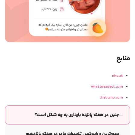
منابع
nhs.uk
whattoexpect.com
thebump.com
جنین در هفته پانزده بارداری به چه شکل است؟
در هفته پانزده بارداری، جنین به‌اندازه یک شلیل بزرگ است و قدی
حدود ۱۶.۷ سانتی‌متر و وزنی معادل ۱۱۷ گرم دارد.
مهم‌ترین و رایج‌ترین تغییرات مادر در هفته پانزدهم