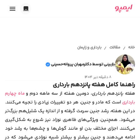
خدمات ایمپو
تاریک
بارداری
روشن
ابزارهای آنلاین
پریود و پیشگیری
خانه
مقالات
بارداری و زایمان
/
/
خودکار
اقدام به بارداری
محاسبه سن بارداری و تقویم بارداری
شیردهی
مجله سلامت
تست حاملگی آنلاین
همدلی
بازبینی توسط دکترمهبان پروانه‌حسینی
محاسبه آنلاین تخمک گذاری
اقدام به بارداری
محاسبه آنلاین سیکل قاعدگی
۸ دقیقه
.
تیر ۱۴۰۴
کلینیک سلامت
بارداری و زایمان
ابزار انتخاب اسم دختر
راهنما کامل هفته پانزدهم بارداری
پیشگیری از بارداری
ابزار انتخاب اسم پسر
پریود و قاعدگی
هفته پانزدهم بارداری
،
دومین هفته از سه ماهه دوم و
ماه چهارم
تست ژنتیک قبل از بارداری
ایمپو آقایان
سکس‌تراپی
بارداری
است که مادر و جنین، هر دو تغییرات زیادی را تجربه می‌کنند.
روانشناسی
در این هفته، رشد جنین سرعت گرفته و از اندازه یک شلیل‌هم بزرگ‌تر
سلامت بانوان
سلامت آقایان
می‌شود. همچنین، ویژگی‌های ظاهری نوزاد نیز شروع به شکل‌گیری
همدلی و رابطه عاطفی
می‌کنند، اجزای مختلف بدن او مانند گوش‌ها و چشم‌ها به رشد خود
بیماری‌ها
خودمراقبتی
ادامه می‌دهند و جنین بیشتر و بیشتر شبیه نوزادی می‌شود که در