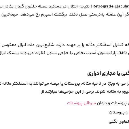
انزال معکوس(Retrograde Ejaculation) نتیجه اختلال در عملکرد عضله حلقوی گرد
اگر این عضله به‌درستی عمل نکند، برگشت اسپرم رخ می‌دهد.
مهم‌ترین عل
 کنترل اسفنکتر مثانه را بر عهده دارند، شایع‌ترین علت انزال معکوس
مانند دیابت، ام‌اس (MS)، پارکینسون، آسیب نخاعی یا جراحی ستون فقرات می‌تواند ریسک
احی به ‌ویژه در ناحیه مثانه، پروستات یا بیضه می‌توانند به اسفنکتر مثانه 
رم به مثانه شوند.
برخی از این جراحی‌ها عبارتند از:
 پروستات و درمان
سرطان پروستات
دن پروستات
نفاوی لگنی