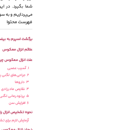
شما بگیرد. در ای
می‌پردازیم و به سو
فهرست محتوا
برگشت اسپرم به بیض
علائم انزال معکوس
علت انزال معکوس چ
۱. آسیب عصبی
۲. جراحی‌های لگنی یا مجاری ادراری
۳. داروها
۴. نقایص مادرزادی یا آناتومیکی
۵. پرتودرمانی لگنی
۶. افزایش سن
نحوه تشخیص انزال رت
آزمایش لازم برای 
درمان انزال معکوس