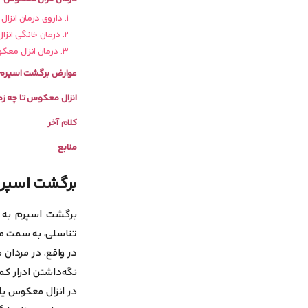
۱. داروی درمان انزال پس‌گرد
۲. درمان خانگی انزال معکوس
۳. درمان انزال معکوس در طب سنتی
عوارض برگشت اسپرم
انزال معکوس تا چه زم
کلام آخر
منابع
برگشت اسپرم
برگشت اسپرم به ب
تناسلی، به سمت مثا
در واقع، در مردان 
نگه‌داشتن ادرار کم
در انزال معکوس یا 