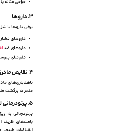
جراحی مثانه یا 
۳. داروها
برخی داروها با شل
داروهای فشار 
داروهای ضد
اف
داروهای پروست
۴. نقایص مادرزادی یا آناتومیکی
ناهنجاری‌های مادر
منجر به برگشت منی
۵. پرتودرمانی لگنی
پرتودرمانی به ویژ
بافت‌های ظریف اط
انقباضات طبیعی مثا