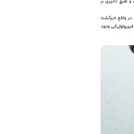
و هیچ تاثیری بر
در واقع «برگشت
فیزیولوژیکی وجود