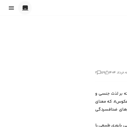
تاریک
روشن
خودکار
.
خرداد ۱۴۰۴
۵۹
۲
که بر لذت جنسی و
معکوس»
، که معنای
اروهای ضدافسردگی
 باروری طبیعی را