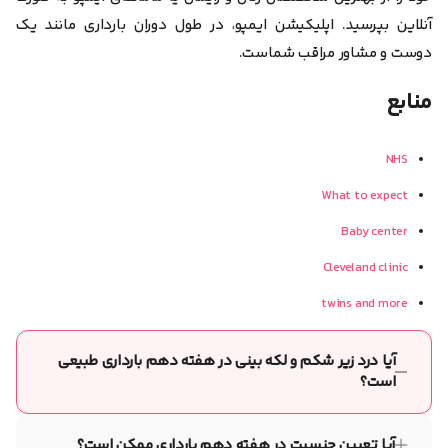
آنلاین بپرسید. اپلیکیشن ایمپو، در طول دوران بارداری مانند یک
دوست و مشاور مراقب شماست.
منابع
NHS
What to expect
Baby center
Cleveland clinic
twins and more
آیا درد زیر شکم و لکه بینی در هفته دهم بارداری طبیعی
است؟
درد زیر شکم و لکه بینی در هفته دهم بارداری طبیعی نیست و
می‌تواند نشانه‌ای از مشکلات جدی مانند سقط جنین یا سایر عوارض
آیا تعیین جنسیت در هفته دهم بارداری ممکن است؟