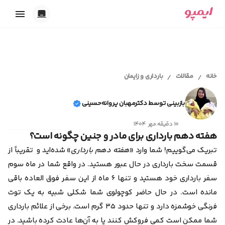
خدمات ایمپو
تاریک
بارداری
روشن
ابزارهای آنلاین
پریود و پیشگیری
خانه
مقالات
بارداری و زایمان
/
/
خودکار
اقدام به بارداری
محاسبه سن بارداری و تقویم بارداری
شیردهی
مجله سلامت
تست حاملگی آنلاین
همدلی
بازبینی توسط دکترمهبان پروانه‌حسینی
محاسبه آنلاین تخمک گذاری
اقدام به بارداری
محاسبه آنلاین سیکل قاعدگی
۱۰ دقیقه
.
مهر ۱۴۰۴
کلینیک سلامت
بارداری و زایمان
ابزار انتخاب اسم دختر
هفته دهم بارداری برای مادر و جنین چگونه است؟
پیشگیری از بارداری
ابزار انتخاب اسم پسر
پریود و قاعدگی
تبریک می‌گوییم! شما وارد «
هفته دهم بارداری
» شده‌اید و تقریباً از
تست ژنتیک قبل از بارداری
ایمپو آقایان
سکس‌تراپی
قسمت سخت بارداری در حال عبور هستید. در واقع شما در
ماه سوم
روانشناسی
سفر بارداری
خود هستید و تنها ۶ ماه از این سفر فوق العاده باقی
سلامت بانوان
سلامت آقایان
مانده است.
در حال حاضر کوچولوی شما شکلی شبیه به یک توت
همدلی و رابطه عاطفی
فرنگی خوشمزه دارد و تنها حدود ۳۵ گرم است.
برخی از علائم بارداری
بیماری‌ها
خودمراقبتی
شما ممکن است کمی فروکش کنند یا به آن‌ها عادت کرده باشید. در