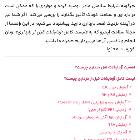
هر‌گونه شرایط سلامتی مادر توصیه کرده و مواردی را که ممکن است
بر بارداری و سلامت کودک تأثیر بگذارند را بررسی می‌کند. اگر شما نیز
در آینده نزدیک قصد بارداری دارید، پیشنهاد می‌کنیم در این راهنما از
مجلۀ سلامت ایمپو که به
«لیست کامل آزمایشات قبل از بارداری»
، زمان
انجام و تفسیر آن‌ها می‌پردازیم همراه ما باشید.
فهرست محتوا
اهمیت آزمایشات قبل بارداری چیست؟
لیست کامل آزمایشات قبل از بارداری چیست؟
۱. آزمایش خون CBC
۲. آزمایش BG و RH
۳. آزمایش اوره و کراتینین (BUN و Creatinine)
۴. آزمایش FBS (گلوکز خون)
۵. آزمایش IgG (آنتی‌بادی‌های سرخجه)
۶. آزمایش TSH
۷. آزمایش پاپ‌اسمیر