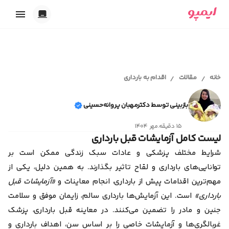
خدمات ایمپو
تاریک
بارداری
روشن
ابزارهای آنلاین
پریود و پیشگیری
خانه
مقالات
اقدام به بارداری
/
/
خودکار
اقدام به بارداری
محاسبه سن بارداری و تقویم بارداری
شیردهی
مجله سلامت
تست حاملگی آنلاین
همدلی
بازبینی توسط دکترمهبان پروانه‌حسینی
محاسبه آنلاین تخمک گذاری
اقدام به بارداری
محاسبه آنلاین سیکل قاعدگی
۱۵ دقیقه
.
مهر ۱۴۰۴
کلینیک سلامت
بارداری و زایمان
ابزار انتخاب اسم دختر
لیست کامل آزمایشات قبل بارداری
پیشگیری از بارداری
ابزار انتخاب اسم پسر
پریود و قاعدگی
شرایط مختلف پزشکی و عادات سبک زندگی ممکن است بر
تست ژنتیک قبل از بارداری
ایمپو آقایان
سکس‌تراپی
توانایی‌های بارداری و لقاح تاثیر بگذارند. به همین دلیل، یکی از
روانشناسی
مهم‌ترین اقدامات پیش از بارداری، انجام معاینات و
«آزمایشات قبل
سلامت بانوان
سلامت آقایان
بارداری»
است. این آزمایش‌ها بارداری سالم، زایمان موفق و سلامت
همدلی و رابطه عاطفی
جنین و مادر را تضمین می‌کنند. در معاینه قبل بارداری، پزشک
بیماری‌ها
خودمراقبتی
غربالگری‌ها و آزمایشات خاصی را بر اساس سن، اهداف بارداری و