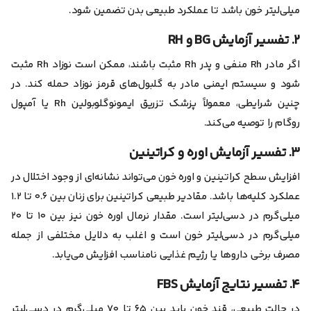
میلی‌لیتر خون باشد تا عملکرد طبیعی بدن تضمین شود.
۲. تفسیر آزمایش BG و RH
اگر مادر Rh منفی و پدر Rh مثبت باشند، ممکن است نوزاد Rh مثبت
شود و سیستم ایمنی مادر به گلبول‌های قرمز نوزاد حمله کند. در
چنین شرایطی، معمولاً پزشک تزریق ایمونوگلوبولین Rh یا آمپول
روگام را توصیه می‌کند.
۳. تفسیر آزمایش اوره و کراتینین
افزایش سطح کراتینین و اوره خون می‌تواند نشانه‌ای از وجود اختلال در
عملکرد کلیه‌ها باشد. مقادیر طبیعی کراتینین برای زنان بین ۰.۶ تا ۱.۲
میلی‌گرم در دسی‌لیتر است. مقدار نرمال اوره خون نیز بین ۱۰ تا ۲۰
میلی‌گرم در دسی‌لیتر خون است و اغلب به دلایل مختلفی از جمله
مصرف برخی داروها یا رژیم غذایی نامناسب افزایش می‌یابد.
۴. تفسیر نتایج آزمایش FBS
در حالت طبیعی، قند خون باید بین ۶۵ تا ۷۰ میلی‌گرم در دسی‌لیتر