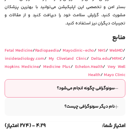
بستر امن و تخصصی این اپلیکیشن می‌توانید با بهترین پزشکان
مشورت کنید، گزارش سلامت خود را دریافت کنید و از مقالات و
تجربیات دیگران نیز استفاده کنید.
منابع
Fetal Medicine
/
Radiopaedia
/
Mayoclinic-echo
/
NHS
/
WebMD
/
insideradiology.com
/
My Cliveland Clinic
/
Delta.edu
/
MRHC
/
Hopkins Medicine
/
Medicine Plus
/
Echelon.Health
/
Very Well
Health
/
Mayo Clinic
سونوگرافی چگونه انجام می‌شود؟
سونوگرافی روشی تصویربرداری است که با استفاده از امواج صوتی
با فرکانس بالا، تصاویر زنده‌ای از اندام‌های داخلی بدن ایجاد می‌کند.
نام دیگر سونوگرافی چیست؟
در این روش، پس از مالیدن ژل روی پوست، دستگاهی به نام پروب
امواج را به بدن می‌فرستد و بازتاب آن‌ها را به تصویر تبدیل می‌کند.
سونوگرافی به نام اولتراسوند (Ultrasound) نیز شناخته می‌شود.
امتیاز شما:
۴.۲۹ - (۲۷۴ امتیاز)