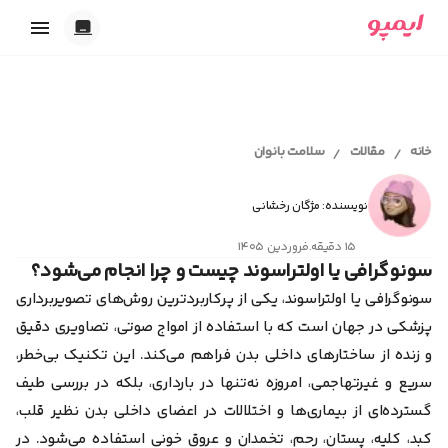
خدمات ایمپو
تاریک
بارداری
روشن
ابزارهای آنلاین
پریود و پیشگیری
خانه
مقالات
سلامت بانوان
/
/
خودکار
اقدام به بارداری
محاسبه سن بارداری و تقویم بارداری
شیردهی
مجله سلامت
تست حاملگی آنلاین
همدلی
نویسنده: مژگان رخشانی
محاسبه آنلاین تخمک گذاری
اقدام به بارداری
محاسبه آنلاین سیکل قاعدگی
۱۵ دقیقه
.
فروردین ۱۴۰۵
کلینیک سلامت
بارداری و زایمان
ابزار انتخاب اسم دختر
سونوگرافی یا اولتراسوند چیست و چرا انجام می‌شود؟
پیشگیری از بارداری
ابزار انتخاب اسم پسر
پریود و قاعدگی
سونوگرافی یا اولتراسوند، یکی از پرکاربردترین روش‌های تصویربرداری
تست ژنتیک قبل از بارداری
ایمپو آقایان
سکس‌تراپی
پزشکی در جهان است که با استفاده از امواج صوتی، تصاویری دقیق
روانشناسی
و زنده از ساختارهای داخلی بدن فراهم می‌کند.
این تکنیک بی‌خطر،
سلامت بانوان
سلامت آقایان
سریع و غیرتهاجمی، امروزه نه‌تنها در بارداری، بلکه در بررسی طیف
همدلی و رابطه عاطفی
گسترده‌ای از بیماری‌ها و اختلالات در اعضای داخلی بدن نظیر قلب،
بیماری‌ها
خودمراقبتی
کبد، کلیه، پستان، رحم، تخمدان و عروق خونی استفاده می‌شود. در